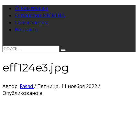
О Компании
О панелях NICHIHA
Фотогалерея
Контакты
eff124e3.jpg
Автор:
Fasad
/
Пятница, 11 ноября 2022
/
Опубликовано в