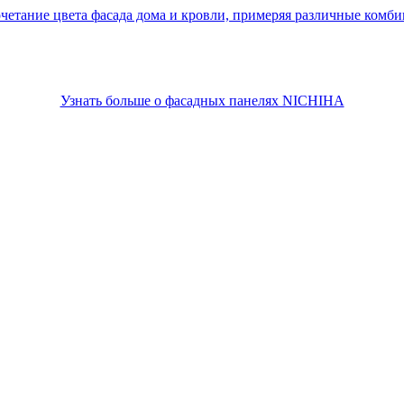
четание цвета фасада дома и кровли, примеряя различные комб
Узнать больше о фасадных панелях NICHIHA