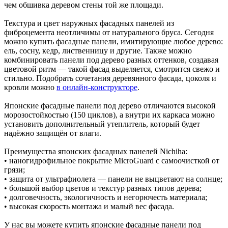
чем обшивка деревом стены той же площади.
Текстура и цвет наружных фасадных панелей из
фиброцемента неотличимы от натурального бруса. Сегодня
можно купить фасадные панели, имитирующие любое дерево:
ель, сосну, кедр, лиственницу и другие. Также можно
комбинировать панели под дерево разных оттенков, создавая
цветовой ритм — такой фасад выделяется, смотрится свежо и
стильно. Подобрать сочетания деревянного фасада, цоколя и
кровли можно
в онлайн-конструкторе
.
Японские фасадные панели под дерево отличаются высокой
морозостойкостью (150 циклов), а внутри их каркаса можно
установить дополнительный утеплитель, который будет
надёжно защищён от влаги.
Преимущества японских фасадных панелей Nichiha:
• наногидрофильное покрытие MicroGuаrd с самоочисткой от
грязи;
• защита от ультрафиолета — панели не выцветают на солнце;
• большой выбор цветов и текстур разных типов дерева;
• долговечность, экологичность и негорючесть материала;
• высокая скорость монтажа и малый вес фасада.
У нас вы можете купить японские фасадные панели под