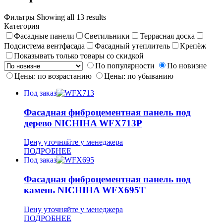
Фильтры
Showing all 13 results
Категория
Фасадные панели
Светильники
Террасная доска
Подсистема вентфасада
Фасадный утеплитель
Крепёж
Показывать только товары со скидкой
По популярности
По новизне
Цены: по возрастанию
Цены: по убыванию
Под заказ
Фасадная фиброцементная панель под
дерево NICHIHA WFX713P
Цену уточняйте у менеджера
ПОДРОБНЕЕ
Под заказ
Фасадная фиброцементная панель под
камень NICHIHA WFX695T
Цену уточняйте у менеджера
ПОДРОБНЕЕ