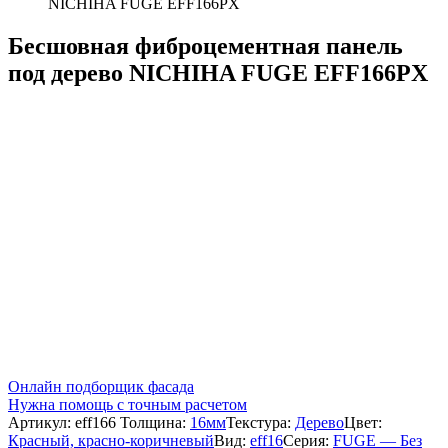
NICHIHA FUGE EFF166PX
Бесшовная фиброцементная панель
под дерево NICHIHA FUGE EFF166PX
Онлайн подборщик фасада
Нужна помощь с точным расчетом
Артикул:
eff166
Толщина:
16мм
Текстура:
Дерево
Цвет:
Красный, красно-коричневый
Вид:
eff16
Серия:
FUGE — Без