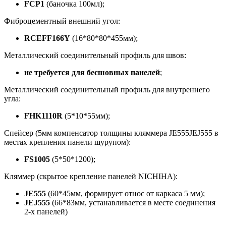
FCP1
(баночка 100мл);
Фиброцементный внешний угол:
RCEFF166Y
(16*80*80*455мм);
Металлический соединительный профиль для швов:
не требуется для бесшовных панелей
;
Металлический соединительный профиль для внутреннего
угла:
FHK1110R
(5*10*55мм);
Спейсер (5мм компенсатор толщины кляммера JE555JEJ555 в
местах крепления панели шурупом):
FS1005
(5*50*1200);
Кляммер (скрытое крепление панелей NICHIHA):
JE555
(60*45мм, формирует относ от каркаса 5 мм);
JEJ555
(66*83мм, устанавливается в месте соединения
2-х панелей)