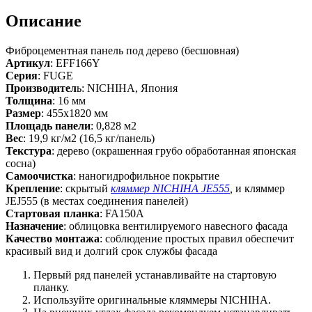
Описание
Фиброцементная панель под дерево (бесшовная)
Артикул
: EFF166Y
Серия
: FUGE
Производител
ь: NICHIHA, Япония
Толщина
: 16 мм
Размер
: 455х1820 мм
Площадь панели
: 0,828 м2
Вес
: 19,9 кг/м2 (16,5 кг/панель)
Текстура
: дерево (окрашенная грубо обработанная японская
сосна)
Самоочистка
: наногидрофильное покрытие
Крепление
: скрытый
кляммер NICHIHA JE555
,
и кляммер
JEJ555 (в местах соединения панелей)
Стартовая планка
: FA150A
Назначение
: облицовка вентилируемого навесного фасада
Качество монтажа
: соблюдение простых правил обеспечит
красивый вид и долгий срок службы фасада
Первый ряд панелей устанавливайте на стартовую
планку.
Используйте оригинальные кляммеры NICHIHA.