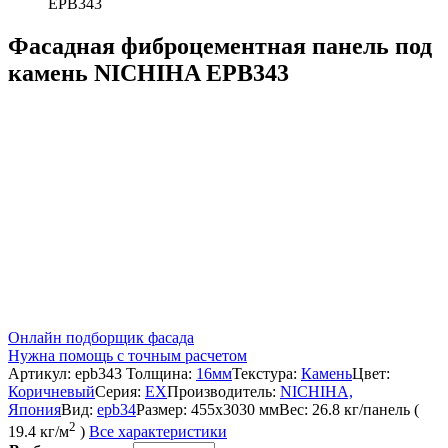
EPB343
Фасадная фиброцементная панель под
камень NICHIHA EPB343
Онлайн подборщик фасада
Нужна помощь с точным расчетом
Артикул:
epb343
Толщина:
16мм
Текстура:
Камень
Цвет:
Коричневый
Серия:
EX
Производитель:
NICHIHA,
Япония
Вид:
epb34
Размер:
455x3030 мм
Вес:
26.8 кг/панель (
2
19.4 кг/м
)
Все характеристики