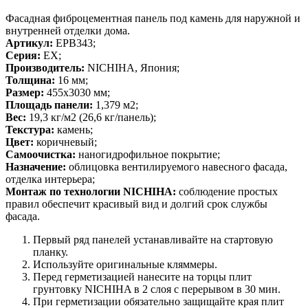
Фасадная фиброцементная панель под камень для наружной и
внутренней отделки дома.
Артикул:
EPB343;
Серия:
EX;
Производитель:
NICHIHA, Япония;
Толщина:
16 мм;
Размер:
455х3030 мм;
Площадь панели:
1,379 м2;
Вес:
19,3 кг/м2 (26,6 кг/панель);
Текстура:
камень;
Цвет:
коричневый;
Самоочистка:
наногидрофильное покрытие;
Назначение:
облицовка вентилируемого навесного фасада,
отделка интерьера;
Монтаж по технологии NICHIHA:
соблюдение простых
правил обеспечит красивый вид и долгий срок службы
фасада.
Первый ряд панелей устанавливайте на стартовую
планку.
Используйте оригинальные кляммеры.
Перед герметизацией нанесите на торцы плит
грунтовку NICHIHA в 2 слоя с перерывом в 30 мин.
При герметизации обязательно защищайте края плит