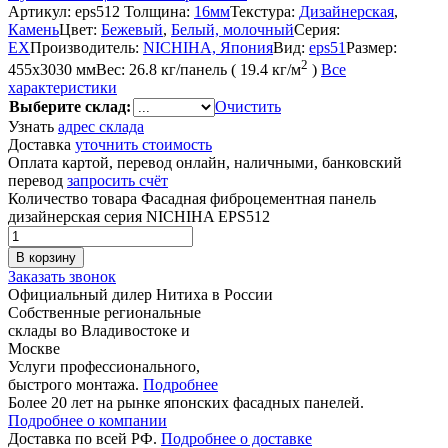
Артикул:
eps512
Толщина:
16мм
Текстура:
Дизайнерская
,
Камень
Цвет:
Бежевый
,
Белый, молочный
Серия:
EX
Производитель:
NICHIHA, Япония
Вид:
eps51
Размер:
2
455x3030 мм
Вес:
26.8 кг/панель ( 19.4 кг/м
)
Все
характеристики
Выберите склад:
Очистить
Узнать
адрес склада
Доставка
уточнить стоимость
Оплата картой, перевод онлайн, наличными, банковский
перевод
запросить счёт
Количество товара Фасадная фиброцементная панель
дизайнерская серия NICHIHA EPS512
В корзину
Заказать звонок
Официальный дилер Нитиха в России
Собственные региональные
склады во Владивостоке и
Москве
Услуги профессионального,
быстрого монтажа.
Подробнее
Более 20 лет на рынке японских фасадных панелей.
Подробнее о компании
Доставка по всей РФ.
Подробнее о доставке