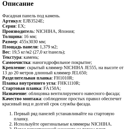
Описание
Фасадная панель под камень.
Артикул
: EJB3524E;
Серия
: EX;
Производител
ь: NICHIHA, Япония;
Толщина
: 16 мм;
Размер
: 455х3030 мм;
Площадь панели
: 1,379 м2;
Вес
: 19,5 кг/м2 (27,0 кг/панель);
Текстура
: камень;
Самоочистка
: наногидрофильное покрытие;
Крепление
: скрытый кляммер NICHIHA JE555, на высоте от
13 до 20 метров длинный кляммер JEL650;
Разделительная планка
: FH1010R;
Планка внутреннего угла
: FHK1110R;
Стартовая планка
: FA150A;
Назначение
: облицовка вентилируемого навесного фасада;
Качество монтажа
: соблюдение простых правил обеспечит
красивый вид и долгий срок службы фасада.
Первый ряд панелей устанавливайте на стартовую
планку.
Используйте оригинальные кляммеры NICHIHA.