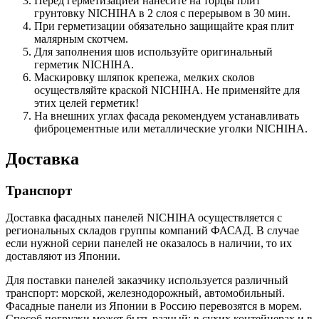
Перед герметизацией нанесите на торцы плит
грунтовку NICHIHA в 2 слоя с перерывом в 30 мин.
При герметизации обязательно защищайте края плит
малярным скотчем.
Для заполнения шов используйте оригинальный
герметик NICHIHA.
Маскировку шляпок крепежа, мелких сколов
осуществляйте краской NICHIHA. Не применяйте для
этих целей герметик!
На внешних углах фасада рекомендуем устанавливать
фиброцементные или металлические уголки NICHIHA.
Доставка
Транспорт
Доставка фасадных панелей NICHIHA осуществляется с
региональных складов группы компаний ФАСАД. В случае
если нужной серии панелей не оказалось в наличии, то их
доставляют из Японии.
Для поставки панелей заказчику используется различный
транспорт: морской, железнодорожный, автомобильный.
Фасадные панели из Японии в Россию перевозятся в морем.
Способ погрузки может быть разный: в сухих контейнерах и в