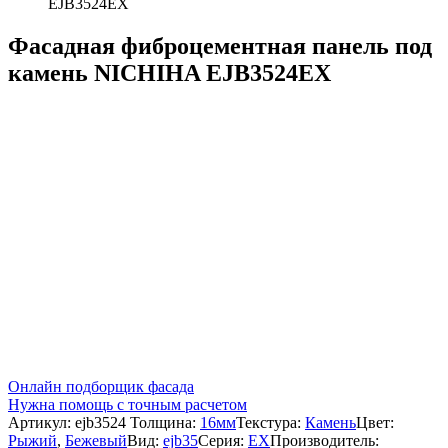
EJB3524EX
Фасадная фиброцементная панель под
камень NICHIHA EJB3524EX
Онлайн подборщик фасада
Нужна помощь с точным расчетом
Артикул:
ejb3524
Толщина:
16мм
Текстура:
Камень
Цвет:
Рыжий
,
Бежевый
Вид:
ejb35
Серия:
EX
Производитель: