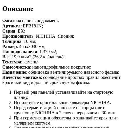
Описание
Фасадная панель под камень.
Артикул
: EPB181N;
Серия
: EX;
Производител
ь: NICHIHA, Япония;
Толщина
: 16 мм;
Размер
: 455х3030 мм;
Площадь панели
: 1,379 м2;
Вес
: 19,0 кг/м2 (26,2 кг/панель);
Текстура
: камень;
Самоочистка
: наногидрофильное покрытие;
Назначение
: облицовка вентилируемого навесного фасада;
Качество монтажа
: соблюдение простых правил обеспечит
красивый вид и долгий срок службы фасада.
Первый ряд панелей устанавливайте на стартовую
планку.
Используйте оригинальные кляммеры NICHIHA.
Перед герметизацией нанесите на торцы плит
грунтовку NICHIHA в 2 слоя с перерывом в 30 мин.
При герметизации обязательно защищайте края плит
малярным скотчем.