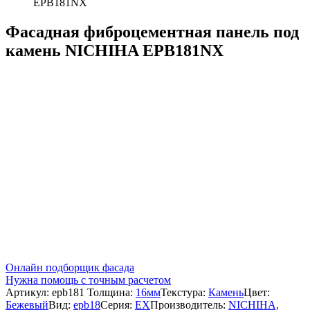
EPB181NX
Фасадная фиброцементная панель под
камень NICHIHA EPB181NX
Онлайн подборщик фасада
Нужна помощь с точным расчетом
Артикул:
epb181
Толщина:
16мм
Текстура:
Камень
Цвет:
Бежевый
Вид:
epb18
Серия:
EX
Производитель:
NICHIHA,