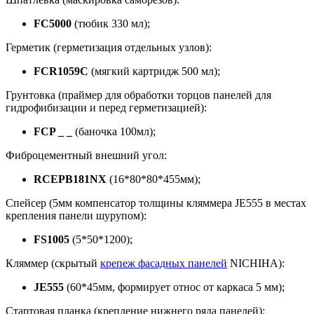
FC5000
(тюбик 330 мл);
Герметик (герметизация отдельных узлов):
FCR1059C
(мягкий картридж 500 мл);
Грунтовка (праймер для обработки торцов панелей для
гидрофибизации и перед герметизацией):
FCP _ _
(баночка 100мл);
Фиброцементный внешний угол:
RCEPB181NX
(16*80*80*455мм);
Спейсер (5мм компенсатор толщины кляммера JE555 в местах
крепления панели шурупом):
FS1005
(5*50*1200);
Кляммер (скрытый
крепеж фасадных панелей
NICHIHA):
JE555
(60*45мм, формирует относ от каркаса 5 мм);
Стартовая планка (крепление нижнего ряда панелей):