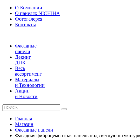
О Компании
О панелях NICHIHA
Фотогалерея
Контакты
Фасадные
панели
Декинг
ДПК
Весь
ассортимент
Материалы
и Технологии
Акции
и Новости
Главная
Магазин
Фасадные панели
Фасадная фиброцементная панель под светлую штукату