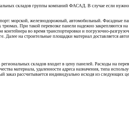
льных складов группы компаний ФАСАД. В случае если нужной с
спорт: морской, железнодорожный, автомобильный. Фасадные па
х трюмах. При такой перевозке панели надежно закрепляются на 
и контейнера во время транспортировки и погрузочно-разгрузо
ге. Далее на строительные площадки материал доставляется авт
егиональных складов входит в цену панелей. Расходы на перево
ества материала, удаленности адреса назначения, типа использу
дый заказ рассчитывается индивидуально исходя из следующих це