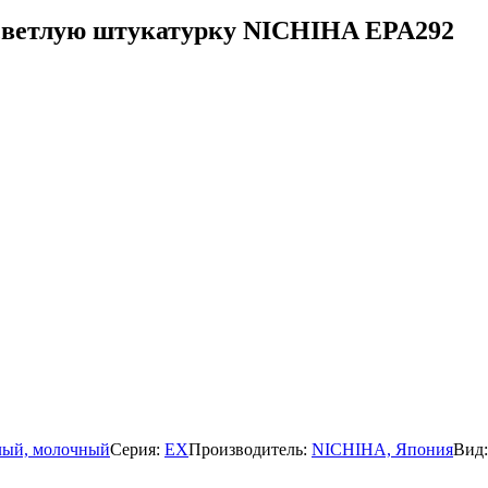
 светлую штукатурку NICHIHA EPA292
лый, молочный
Серия:
EX
Производитель:
NICHIHA, Япония
Вид