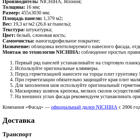
Производитель:
NICHIHA, Япония;
Толщина:
16 мм;
Размер:
455х3030 мм;
Площадь панели:
1,379 м2;
Вес:
19,3 кг/м2 (26,6 кг/панель);
Текстура:
штукатурка;
Цвет:
белый, слоновая кость;
Самоочистка:
наногидрофильное покрытие;
Назначение:
облицовка вентилируемого навесного фасада, отде
Монтаж по технологии NICHIHA:
соблюдение простых правил
Первый ряд панелей устанавливайте на стартовую планку
Используйте оригинальные кляммеры.
Перед герметизацией нанесите на торцы плит грунтовку 
При герметизации обязательно защищайте края плит мал
Для заполнения шов используйте оригинальный герметик
Маскировку шляпок крепежа, мелких сколов осуществляйт
На внешних углах фасада рекомендуем устанавливать ор
Компания «Фасад» —
официальный дилер NICHIHA
с 2006 го
Доставка
Транспорт