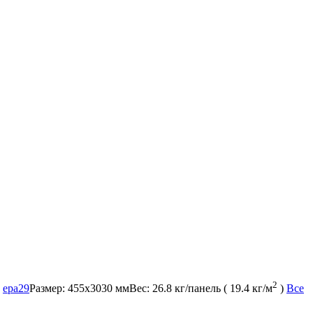
2
:
epa29
Размер:
455x3030 мм
Вес:
26.8 кг/панель ( 19.4 кг/м
)
Все