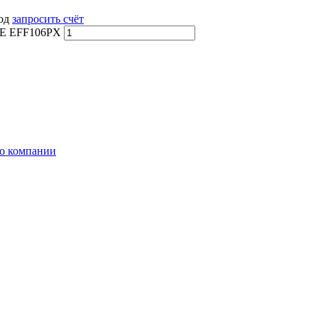
вод
запросить счёт
GE EFF106PX
о компании