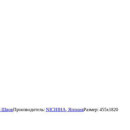
з Швов
Производитель:
NICHIHA, Япония
Размер:
455x1820