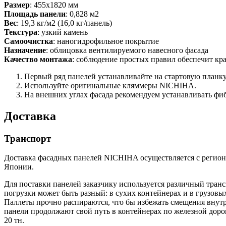
Размер
: 455х1820 мм
Площадь панели
: 0,828 м2
Вес
: 19,3 кг/м2 (16,0 кг/панель)
Текстура
: узкий камень
Самоочистка
: наногидрофильное покрытие
Назначение
: облицовка вентилируемого навесного фасада
Качество монтажа
: соблюдение простых правил обеспечит кр
Первый ряд панелей устанавливайте на стартовую планку
Используйте оригинальные кляммеры NICHIHA.
На внешних углах фасада рекомендуем устанавливать ф
Доставка
Транспорт
Доставка фасадных панелей NICHIHA осуществляется с региона
Японии.
Для поставки панелей заказчику используется различный тран
погрузки может быть разный: в сухих контейнерах и в грузовы
Паллеты прочно распираются, что бы избежать смещения внутр
панели продолжают свой путь в контейнерах по железной доро
20 тн.