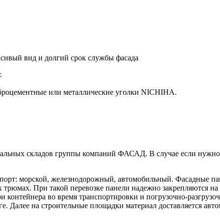
асивый вид и долгий срок службы фасада
.
иброцементные или металлические уголки NICHIHA.
льных складов группы компаний ФАСАД. В случае если нужной с
спорт: морской, железнодорожный, автомобильный. Фасадные па
х трюмах. При такой перевозке панели надежно закрепляются на 
и контейнера во время транспортировки и погрузочно-разгрузо
ге. Далее на строительные площадки материал доставляется авт