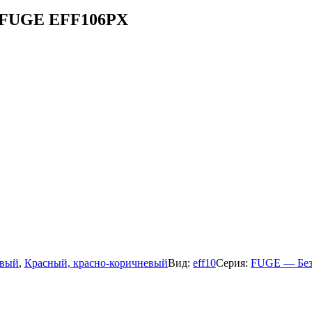
A FUGE EFF106PX
евый
,
Красный, красно-коричневый
Вид:
eff10
Серия:
FUGE — Бе