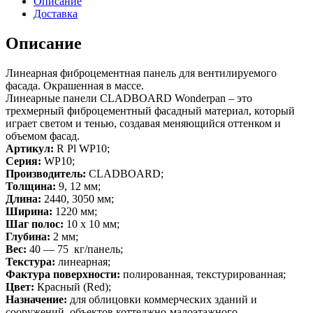
Описание
Доставка
Описание
Линеарная фиброцементная панель для вентилируемого
фасада. Окрашенная в массе.
Линеарные панели CLADBOARD Wonderpan – это
трехмерный фиброцементный фасадный материал, который
играет светом и тенью, создавая меняющийся оттенком и
объемом фасад.
Артикул:
R Pl WP10;
Серия:
WP10;
Производитель:
CLADBOARD;
Толщина:
9, 12 мм;
Длина:
2440, 3050 мм;
Ширина:
1220 мм;
Шаг полос:
10 х 10 мм;
Глубина:
2 мм;
Вес:
40 — 75 кг/панель;
Текстура:
линеарная;
Фактура поверхности:
полированная, текстурированная;
Цвет:
Красный (Red);
Назначение:
для облицовки коммерческих зданий и
сооружений, объектов коттеджно-малоэтажного