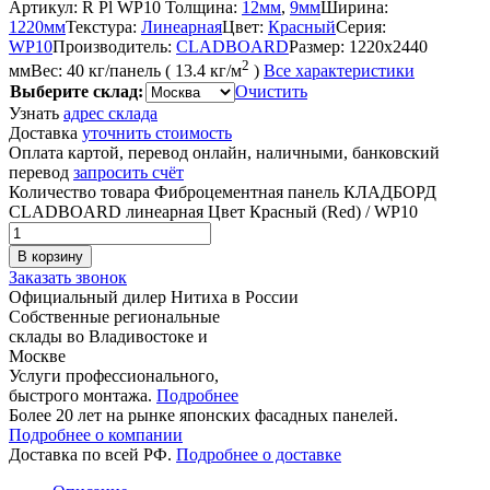
Артикул:
R Pl WP10
Толщина:
12мм
,
9мм
Ширина:
1220мм
Текстура:
Линеарная
Цвет:
Красный
Серия:
WP10
Производитель:
CLADBOARD
Размер:
1220x2440
2
мм
Вес:
40 кг/панель ( 13.4 кг/м
)
Все характеристики
Выберите склад:
Очистить
Узнать
адрес склада
Доставка
уточнить стоимость
Оплата картой, перевод онлайн, наличными, банковский
перевод
запросить счёт
Количество товара Фиброцементная панель КЛАДБОРД
CLADBOARD линеарная Цвет Красный (Red) / WP10
В корзину
Заказать звонок
Официальный дилер Нитиха в России
Собственные региональные
склады во Владивостоке и
Москве
Услуги профессионального,
быстрого монтажа.
Подробнее
Более 20 лет на рынке японских фасадных панелей.
Подробнее о компании
Доставка по всей РФ.
Подробнее о доставке