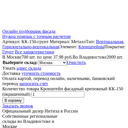
Онлайн подборщик фасада
Нужна помощь с точным расчетом
Артикул:
КК-150-грунт
Материал:
Металл
Тип:
Вертикальная
,
Горизонтально-вертикальная
Элемент:
Кронштейны
Покрытие:
Грунт
Все характеристики
В Москве
700 шт. по цене 37.98 руб.
Во Владивостоке
2000 шт.
Выберите склад:
Очистить
Узнать
адрес склада
Доставка
уточнить стоимость
Оплата картой, перевод онлайн, наличными, банковский
перевод
запросить счёт
Количество товара Кронштейн фасадный крепежный КК-150
(окрашенный)
В корзину
Заказать звонок
Официальный дилер Нитиха в России
Собственные региональные
склады во Владивостоке и
Москве