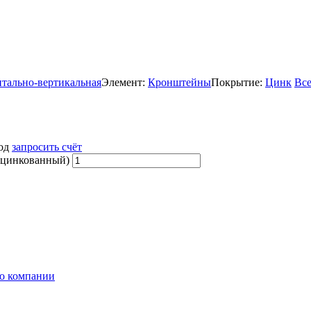
нтально-вертикальная
Элемент:
Кронштейны
Покрытие:
Цинк
Все
вод
запросить счёт
оцинкованный)
о компании