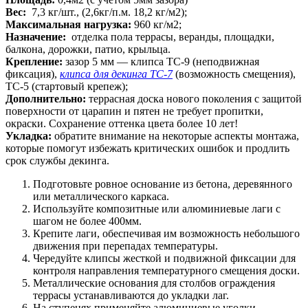
Вес:
7,3 кг/шт., (2,6кг/п.м. 18,2 кг/м2);
Максимальная нагрузка:
960 кг/м2;
Назначение:
отделка пола террасы, веранды, площадки,
балкона, дорожки, патио, крыльца.
Крепление:
зазор 5 мм — клипса TC-9 (неподвижная
фиксация),
клипса для декинга TC-7
(возможность смещения),
TC-5 (стартовый крепеж);
Дополнительно:
террасная доска нового поколения с защитой
поверхности от царапин и пятен не требует пропитки,
окраски. Сохранение оттенка цвета более 10 лет!
Укладка:
обратите внимание на некоторые аспекты монтажа,
которые помогут избежать критических ошибок и продлить
срок службы декинга.
Подготовьте ровное основание из бетона, деревянного
или металлического каркаса.
Используйте композитные или алюминиевые лаги с
шагом не более 400мм.
Крепите лаги, обеспечивая им возможность небольшого
движения при перепадах температуры.
Чередуйте клипсы жесткой и подвижной фиксации для
контроля направления температурного смещения доски.
Металлические основания для столбов ограждения
террасы устанавливаются до укладки лаг.
На ступенях применяйте алюминиевые уголки,