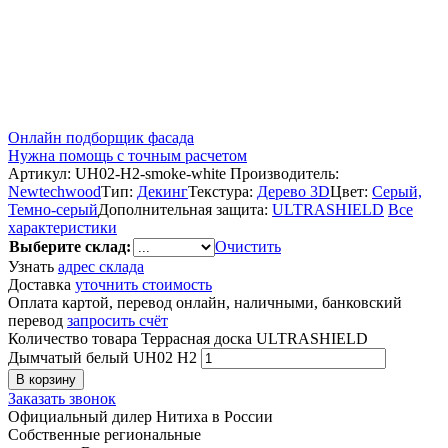
Онлайн подборщик фасада
Нужна помощь с точным расчетом
Артикул:
UH02-H2-smoke-white
Производитель:
Newtechwood
Тип:
Декинг
Текстура:
Дерево 3D
Цвет:
Серый,
Темно-серый
Дополнительная защита:
ULTRASHIELD
Все
характеристики
Выберите склад:
Очистить
Узнать
адрес склада
Доставка
уточнить стоимость
Оплата картой, перевод онлайн, наличными, банковский
перевод
запросить счёт
Количество товара Террасная доска ULTRASHIELD
Дымчатый белый UH02 H2
В корзину
Заказать звонок
Официальный дилер Нитиха в России
Собственные региональные