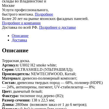
склады во Владивостоке и
Москве
Услуги профессионального,
быстрого монтажа.
Подробнее
Более 20 лет на рынке японских фасадных панелей.
Подробнее о компании
Доставка по всей РФ.
Подробнее о доставке
Описание
Доставка
Описание
Террасная доска.
Артикул:
UH02 H2 smoke white;
Серия:
ULTRASHIELD (УЛЬТРАШИЛД);
Производитель:
NEWTECHWOOD, Китай;
Материал:
древесно-полимерный композит;
Состав:
древесина твердых пород — 68%, полимер (HDPE)
— 24%, антипирены, пигмент, UV-стабилизатор — 8%;
Цвет:
дымчатый белый;
Фактура:
тиснение под дерево (H2);
Размер сечения:
138 х 22,5 мм;
Длина:
2800мм (возможен заказ от 1 до 6 метров);
Площадь:
0,4м2 (с учетом 5мм зазора)