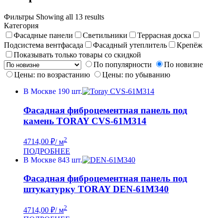
Фильтры
Showing all 13 results
Категория
Фасадные панели
Светильники
Террасная доска
Подсистема вентфасада
Фасадный утеплитель
Крепёж
Показывать только товары со скидкой
По популярности
По новизне
Цены: по возрастанию
Цены: по убыванию
В Москве 190 шт.
Фасадная фиброцементная панель под
камень TORAY CVS-61M314
2
4714,00
₽
/ м
ПОДРОБНЕЕ
В Москве 843 шт.
Фасадная фиброцементная панель под
штукатурку TORAY DEN-61M340
2
4714,00
₽
/ м