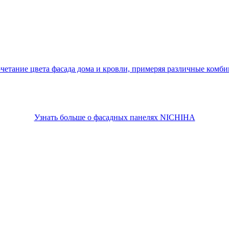
четание цвета фасада дома и кровли, примеряя различные комб
Узнать больше о фасадных панелях NICHIHA