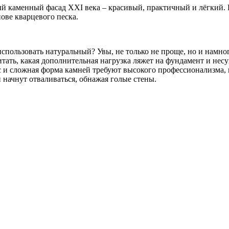
ый каменный фасад XXI века – красивый, практичный и лёгкий
ове кварцевого песка.
спользовать натуральный? Увы, не только не проще, но и намно
итать, какая дополнительная нагрузка ляжет на фундамент и не
ес и сложная форма камней требуют высокого профессионализма
 начнут отваливаться, обнажая голые стены.