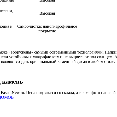
трещины
Высокая
лесени,
Высокая
мойка и
Самоочистка: наногидрофильное
покрытие
акже «вооружены» самыми современными технологиями. Наприме
анели устойчивы к ультрафиолету и не выцветают под солнцем. А
озволяют создать оригинальный каменный фасад в любом стиле.
д камень
Fasad-New.ru. Цена под заказ и со склада, а так же фото панеле
ДОМОВ