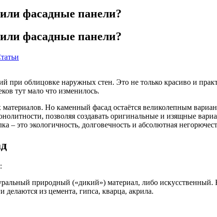
или фасадные панели?
или фасадные панели?
татьи
ий при облицовке наружных стен. Это не только красиво и прак
еков тут мало что изменилось.
х материалов. Но каменный фасад остаётся великолепным вариа
нолитности, позволяя создавать оригинальные и изящные вариа
ка – это экологичность, долговечность и абсолютная негорючест
ад
:
туральный природный («дикий») материал, либо искусственный. Н
и делаются из цемента, гипса, кварца, акрила.