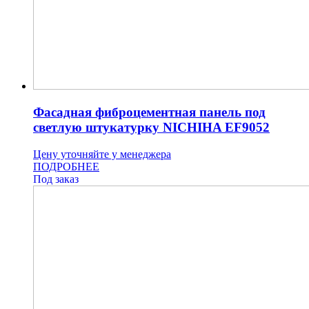
Фасадная фиброцементная панель под
светлую штукатурку NICHIHA EF9052
Цену уточняйте у менеджера
ПОДРОБНЕЕ
Под заказ