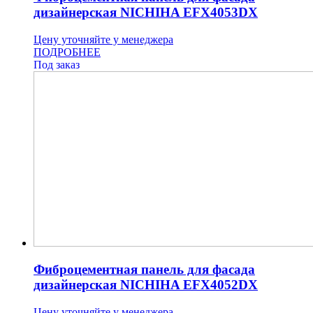
дизайнерская NICHIHA EFX4053DX
Цену уточняйте у менеджера
ПОДРОБНЕЕ
Под заказ
Фиброцементная панель для фасада
дизайнерская NICHIHA EFX4052DX
Цену уточняйте у менеджера