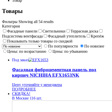
Товар
Товары
Фильтры
Showing all 54 results
Категория
Фасадные панели
Светильники
Террасная доска
Подсистема вентфасада
Фасадный утеплитель
Крепёж
Показывать только товары со скидкой
По популярности
По новизне
Цены: по возрастанию
Цены: по убыванию
Под заказ
Фасадная фиброцементная панель под
кирпич NICHIHA EFX1653NK
Цену уточняйте у менеджера
ПОДРОБНЕЕ
СКИДКА!
В Москве 116 шт.