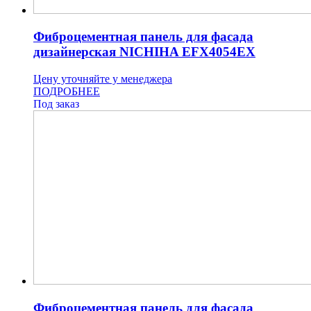
Фиброцементная панель для фасада
дизайнерская NICHIHA EFX4054EX
Цену уточняйте у менеджера
ПОДРОБНЕЕ
Под заказ
Фиброцементная панель для фасада