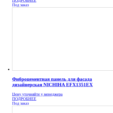
ПОДРОБНЕЕ
Под заказ
Фиброцементная панель для фасада
дизайнерская NICHIHA EFX1351EX
Цену уточняйте у менеджера
ПОДРОБНЕЕ
Под заказ