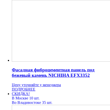
Фасадная фиброцементная панель под
бежевый камень NICHIHA EFX3352
Цену уточняйте у менеджера
ПОДРОБНЕЕ
СКИДКА!
В Москве 10 шт.
Во Владивостоке 35 шт.