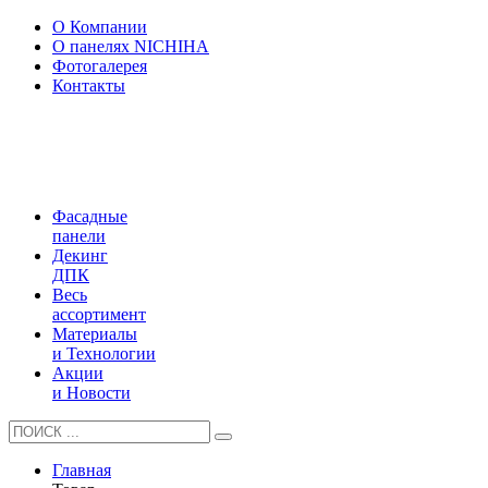
О Компании
О панелях NICHIHA
Фотогалерея
Контакты
Фасадные
панели
Декинг
ДПК
Весь
ассортимент
Материалы
и Технологии
Акции
и Новости
Главная