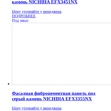
камень NICHIHA EFX3451NX
Цену уточняйте у менеджера
ПОДРОБНЕЕ
Под заказ
Фасадная фиброцементная панель под
серый камень NICHIHA EFX3355NX
Цену уточняйте у менеджера