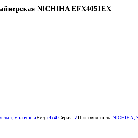
изайнерская NICHIHA EFX4051EX
Белый, молочный
Вид:
efx40
Серия:
V
Производитель:
NICHIHA, 