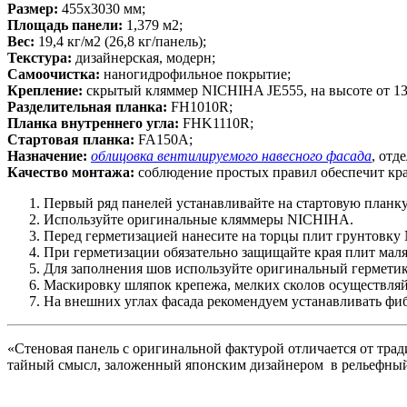
Размер:
455х3030 мм;
Площадь панели:
1,379 м2;
Вес:
19,4 кг/м2 (26,8 кг/панель);
Текстура:
дизайнерская, модерн;
Самоочистка:
наногидрофильное покрытие;
Крепление:
скрытый кляммер NICHIHA JE555, на высоте от 13
Разделительная планка:
FH1010R;
Планка внутреннего угла:
FHK1110R;
Стартовая планка:
FA150A;
Назначение:
облицовка вентилируемого навесного фасада
, отд
Качество монтажа:
соблюдение простых правил обеспечит кра
Первый ряд панелей устанавливайте на стартовую планку
Используйте оригинальные кляммеры NICHIHA.
Перед герметизацией нанесите на торцы плит грунтовку 
При герметизации обязательно защищайте края плит мал
Для заполнения шов используйте оригинальный гермет
Маскировку шляпок крепежа, мелких сколов осуществляй
На внешних углах фасада рекомендуем устанавливать ф
«Стеновая панель с оригинальной фактурой отличается от тра
тайный смысл, заложенный японским дизайнером в рельефный р