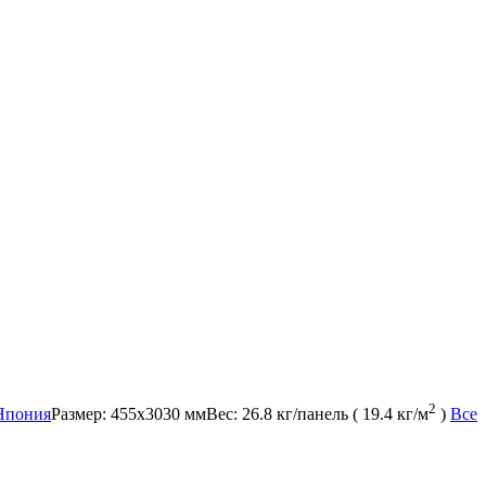
2
Япония
Размер:
455x3030 мм
Вес:
26.8 кг/панель ( 19.4 кг/м
)
Все