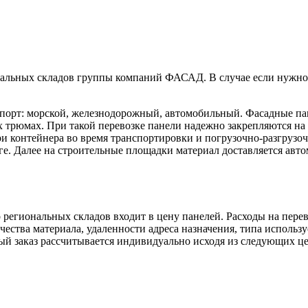
льных складов группы компаний ФАСАД. В случае если нужной с
спорт: морской, железнодорожный, автомобильный. Фасадные па
х трюмах. При такой перевозке панели надежно закрепляются на 
и контейнера во время транспортировки и погрузочно-разгрузо
ге. Далее на строительные площадки материал доставляется авт
егиональных складов входит в цену панелей. Расходы на перево
ества материала, удаленности адреса назначения, типа использу
дый заказ рассчитывается индивидуально исходя из следующих це