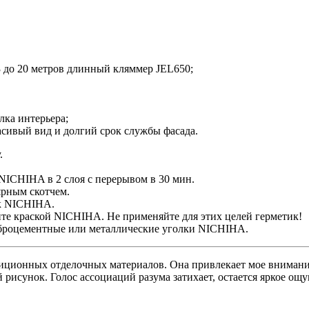
 до 20 метров длинный кляммер JEL650;
елка интерьера;
сивый вид и долгий срок службы фасада.
.
NICHIHA в 2 слоя с перерывом в 30 мин.
ярным скотчем.
ик NICHIHA.
те краской NICHIHA. Не применяйте для этих целей герметик!
иброцементные или металлические уголки NICHIHA.
диционных отделочных материалов. Она привлекает мое внимани
исунок. Голос ассоциаций разума затихает, остается яркое ощу