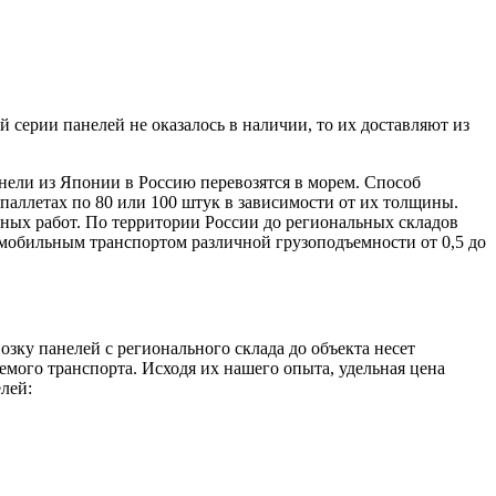
ерии панелей не оказалось в наличии, то их доставляют из
нели из Японии в Россию перевозятся в морем. Способ
паллетах по 80 или 100 штук в зависимости от их толщины.
чных работ. По территории России до региональных складов
омобильным транспортом различной грузоподъемности от 0,5 до
зку панелей с регионального склада до объекта несет
емого транспорта. Исходя их нашего опыта, удельная цена
лей: