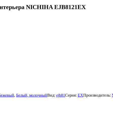
 интерьера NICHIHA EJB8121EX
Бежевый
,
Белый, молочный
Вид:
ejb81
Серия:
EX
Производитель: