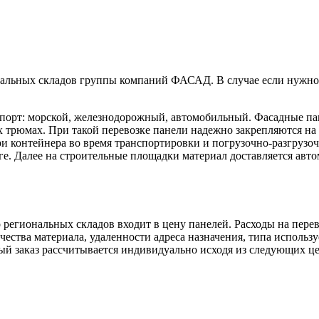
льных складов группы компаний ФАСАД. В случае если нужной с
спорт: морской, железнодорожный, автомобильный. Фасадные па
х трюмах. При такой перевозке панели надежно закрепляются на 
и контейнера во время транспортировки и погрузочно-разгрузо
ге. Далее на строительные площадки материал доставляется авт
егиональных складов входит в цену панелей. Расходы на перево
ества материала, удаленности адреса назначения, типа использу
дый заказ рассчитывается индивидуально исходя из следующих це