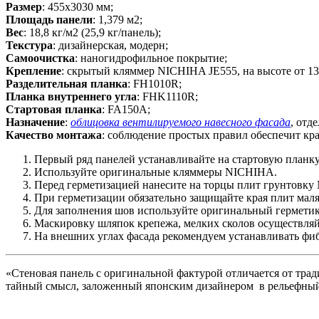
Размер
: 455х3030 мм;
Площадь панели
: 1,379 м2;
Вес
: 18,8 кг/м2 (25,9 кг/панель);
Текстура
: дизайнерская, модерн;
Самоочистка
: наногидрофильное покрытие;
Крепление
: скрытый кляммер NICHIHA JE555, на высоте от 13
Разделительная планка
: FH1010R;
Планка внутреннего угла
: FHK1110R;
Стартовая планка
: FA150A;
Назначение
:
облицовка вентилируемого навесного фасада
, отд
Качество монтажа
: соблюдение простых правил обеспечит кр
Первый ряд панелей устанавливайте на стартовую планку
Используйте оригинальные кляммеры NICHIHA.
Перед герметизацией нанесите на торцы плит грунтовку 
При герметизации обязательно защищайте края плит мал
Для заполнения шов используйте оригинальный гермет
Маскировку шляпок крепежа, мелких сколов осуществляй
На внешних углах фасада рекомендуем устанавливать ф
«Стеновая панель с оригинальной фактурой отличается от тра
тайный смысл, заложенный японским дизайнером в рельефный р