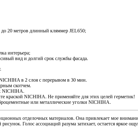
 до 20 метров длинный кляммер JEL650;
елка интерьера;
асивый вид и долгий срок службы фасада.
.
NICHIHA в 2 слоя с перерывом в 30 мин.
ярным скотчем.
ик NICHIHA.
те краской NICHIHA. Не применяйте для этих целей герметик!
иброцементные или металлические уголки NICHIHA.
диционных отделочных материалов. Она привлекает мое внимани
исунок. Голос ассоциаций разума затихает, остается яркое ощу