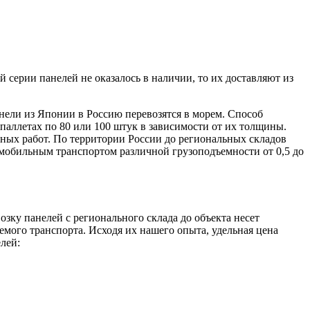
ерии панелей не оказалось в наличии, то их доставляют из
нели из Японии в Россию перевозятся в морем. Способ
паллетах по 80 или 100 штук в зависимости от их толщины.
чных работ. По территории России до региональных складов
омобильным транспортом различной грузоподъемности от 0,5 до
зку панелей с регионального склада до объекта несет
емого транспорта. Исходя их нашего опыта, удельная цена
лей: