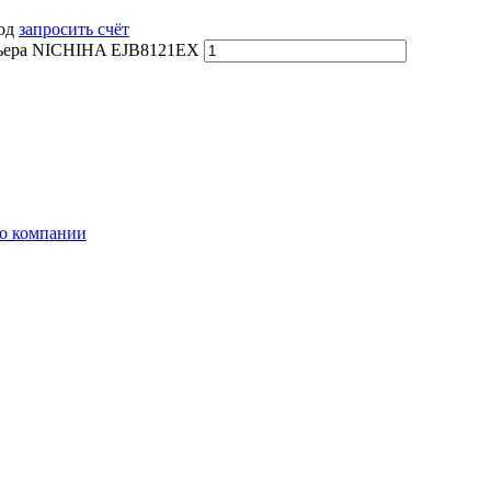
вод
запросить счёт
ерьера NICHIHA EJB8121EX
о компании