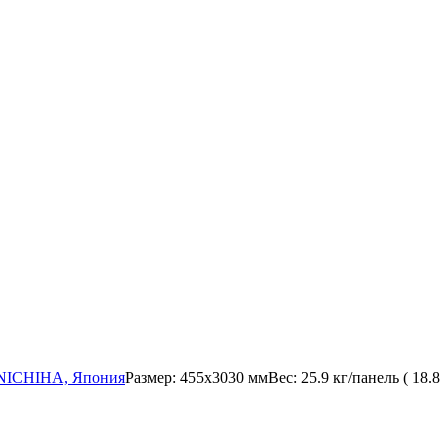
NICHIHA, Япония
Размер:
455x3030 мм
Вес:
25.9 кг/панель ( 18.8