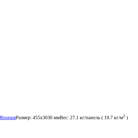
2
Япония
Размер:
455x3030 мм
Вес:
27.1 кг/панель ( 19.7 кг/м
)