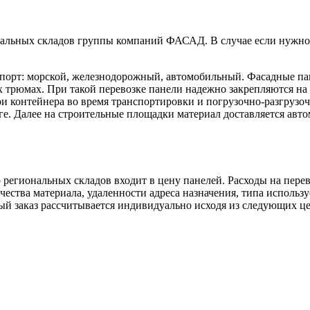
льных складов группы компаний ФАСАД. В случае если нужной с
спорт: морской, железнодорожный, автомобильный. Фасадные па
х трюмах. При такой перевозке панели надежно закрепляются на 
и контейнера во время транспортировки и погрузочно-разгрузо
ге. Далее на строительные площадки материал доставляется авт
егиональных складов входит в цену панелей. Расходы на перево
ества материала, удаленности адреса назначения, типа использу
дый заказ рассчитывается индивидуально исходя из следующих це