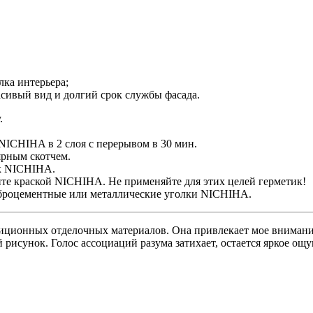
елка интерьера;
асивый вид и долгий срок службы фасада.
.
NICHIHA в 2 слоя с перерывом в 30 мин.
ярным скотчем.
ик NICHIHA.
те краской NICHIHA. Не применяйте для этих целей герметик!
иброцементные или металлические уголки NICHIHA.
диционных отделочных материалов. Она привлекает мое внимани
исунок. Голос ассоциаций разума затихает, остается яркое ощу