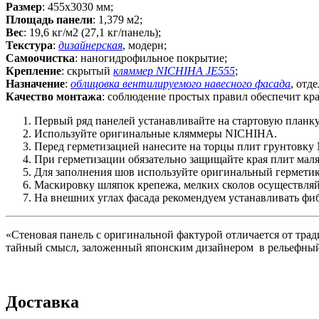
Размер
: 455х3030 мм;
Площадь панели
: 1,379 м2;
Вес
: 19,6 кг/м2 (27,1 кг/панель);
Текстура
:
дизайнерская
, модерн;
Самоочистка
: наногидрофильное покрытие;
Крепление
: скрытый
кляммер NICHIHA JE555
;
Назначение
:
облицовка вентилируемого навесного фасада
, отд
Качество монтажа
: соблюдение простых правил обеспечит кр
Первый ряд панелей устанавливайте на стартовую планку
Используйте оригинальные кляммеры NICHIHA.
Перед герметизацией нанесите на торцы плит грунтовку 
При герметизации обязательно защищайте края плит мал
Для заполнения шов используйте оригинальный гермет
Маскировку шляпок крепежа, мелких сколов осуществляй
На внешних углах фасада рекомендуем устанавливать ф
«Стеновая панель с оригинальной фактурой отличается от тра
тайный смысл, заложенный японским дизайнером в рельефный р
Доставка