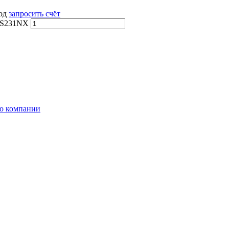
вод
запросить счёт
EPS231NX
о компании