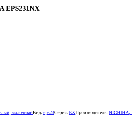
HA EPS231NX
елый, молочный
Вид:
eps23
Серия:
EX
Производитель:
NICHIHA, 