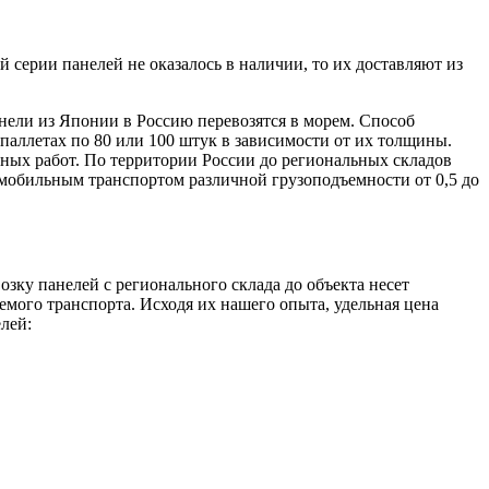
ерии панелей не оказалось в наличии, то их доставляют из
нели из Японии в Россию перевозятся в морем. Способ
паллетах по 80 или 100 штук в зависимости от их толщины.
чных работ. По территории России до региональных складов
омобильным транспортом различной грузоподъемности от 0,5 до
зку панелей с регионального склада до объекта несет
емого транспорта. Исходя их нашего опыта, удельная цена
лей: