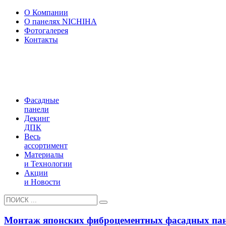
О Компании
О панелях NICHIHA
Фотогалерея
Контакты
Фасадные
панели
Декинг
ДПК
Весь
ассортимент
Материалы
и Технологии
Акции
и Новости
Монтаж японских фиброцементных фасадных пан