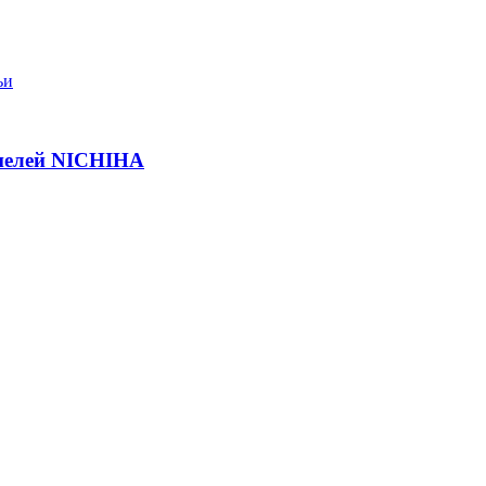
ьи
нелей NICHIHA